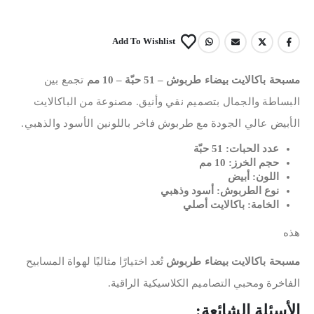
Add To Wishlist
مسبحة باكالايت بيضاء طربوش – 51 حبّة – 10 مم
تجمع بين
البساطة والجمال بتصميم نقي وأنيق. مصنوعة من الباكالايت
الأبيض عالي الجودة مع طربوش فاخر باللونين الأسود والذهبي.
عدد الحبات: 51 حبّة
حجم الخرز: 10 مم
اللون: أبيض
نوع الطربوش: أسود وذهبي
الخامة: باكالايت أصلي
هذه
مسبحة باكالايت بيضاء طربوش
تُعد اختيارًا مثاليًا لهواة المسابيح
الفاخرة ومحبي التصاميم الكلاسيكية الراقية.
الأسئلة الشائعة: