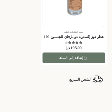
جميع المنتجات
,
عطور
عطر دوز إكستريه دو بارفان للجنسين 100
مل
out of 5
4.33
195.00
د.إ
إضافة إلى السلة
ألشحن السريع