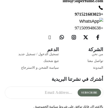
info@5iiperfume.com
+971521603023
+971509948638
الشركة
الدعم
من نحن
تسجيل الدخول / تسجيل جديد
تواصل معنا
تتبع شحنتك
المدونة
سياسة الشحن و الاسترجاع
أشترك في نشرتنا البريدية
SUBSCRIBE
بالاشتراك، فإنك توافق على
شروط سياسة الخصوصية
.