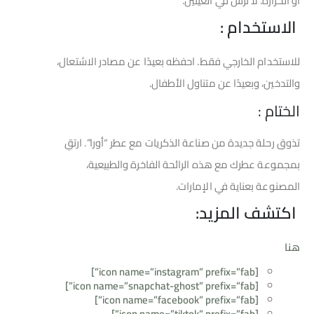
أو الحرارة. لا ترش في العينين.
الاستخدام :
للاستخدام الخارجي فقط. احفظه بعيدًا عن مصادر الاشتعال،
والتدخين، وبعيدًا عن متناول الأطفال.
الختام :
تذوق رحلة جديدة من صناعة الذكريات مع عطر “أورا”. ارتقِ
بمجموعة عطرك مع هذه الرائحة الفاخرة والطبيعية،
المصنوعة بعناية في الإمارات.
اكتشف المزيد:
هنا
[icon name=”instagram” prefix=”fab”]
[icon name=”snapchat-ghost” prefix=”fab”]
[icon name=”facebook” prefix=”fab”]
[icon name=”tiktok” prefix=”fab”]