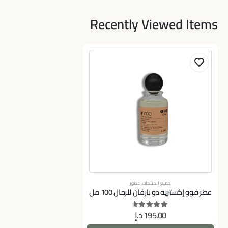
Recently Viewed Items
جميع المنتجات
,
عطور
عطر فوو إكستريه دو بارفان للرجال 100 مل
195.00
د.إ
out of 5
4.75