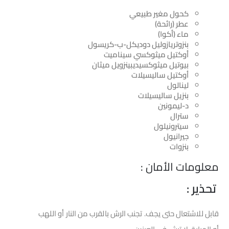
كحول مغير طبيعي
عطر (رائحة)
ماء (أكوا)
بنزوتريازوليل دوديكل-ب-كريسول
أوكتيل ميثوكسي سيناميت
بيوتيل ميثوكسيديبينزويل ميثان
أوكتيل ساليسيلات
لينالول
بنزيل ساليسيلات
د-ليمونين
سترال
سيترونيلول
جيرانيول
بنزوات
معلومات الأمان :
تحذير :
قابل للاشتعال حتى يجف. تجنب الرش بالقرب من النار أو اللهب