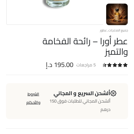
جميع المنتجات
,
عطور
عطر أورا – رائحة الفخامة
والتميز
195.00
د.إ
5
مراجعات
5
تم التقييم بـ
4.60
من 5 بناءً على تقييم
عملاء
ألشحن السريع و المجاني
الشروط
ألشحن المجاني للطلبات فوق 150
والأحكام
درهم