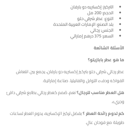
التركيز: إكستريه دو بارفان
الحجم: 200 مل
النوع: عطر شرقي حلو
بلد الصنع: الإمارات العربية المتحدة
الجنس: رجالي
السعر: 375 درهم إماراتي
الأسئلة الشائعة
ما هو عطر بابازيتو؟
عطر رجالي شرقي حلو بتركيز إكستريه دو بارفان، يجمع بين انتعاش
الفواكه ودفء التوابل والفانيليا. صناعة إماراتية.
هل العطر مناسب للرجال؟
نعم، صُمم كعطر رجالي بطابع شرقي دافئ
وجريء.
كم تدوم رائحة العطر ؟
بفضل تركيز الإكستريه، يدوم العطر لساعات
طويلة مع فوحان عالٍ.