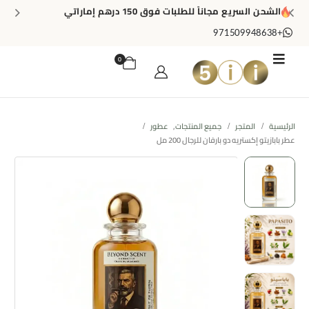
الشحن السريع مجاناً للطلبات فوق 150 درهم إماراتي
+971509948638
0
الرئيسية
المتجر
جميع المنتجات
,
عطور
عطر بابازيتو إكستريه دو بارفان للرجال 200 مل