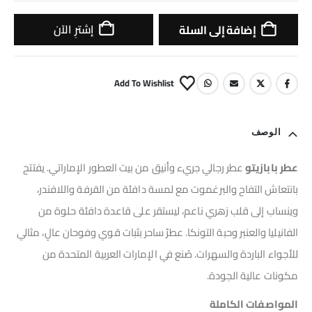
إشترِ الآن
إضافة إلى السلة
Add To Wishlist
الوصف
عطر بابازيتو
عطر رجالي جريء وأنيق من بيت العطور الإماراتي. يفتتح
بانتعاش التفاح والبرغموت مع لمسة دافئة من القرفة واللافندر،
وينساب إلى قلب زهري ناعم، ليستقر على قاعدة دافئة حلوة من
الفانيليا والعنبر وحبة التونكا. عطرٌ ساحر بثبات قوي وفوحان عالٍ، مثالي
للأجواء الباردة والسهرات. صُنع في الإمارات العربية المتحدة من
مكونات عالية الجودة.
المواصفات الكاملة