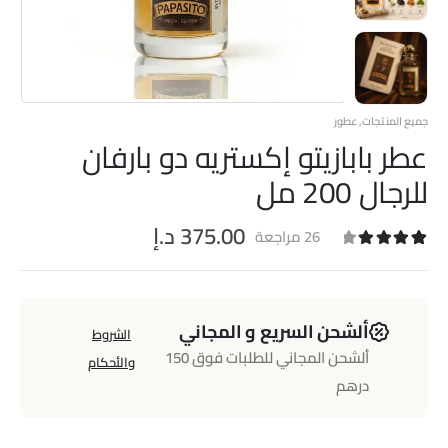
جميع المنتجات
,
عطور
عطر بابازيتو إكستريه دو بارفان
للرجال 200 مل
375.00
د.إ
26
مراجعة
26
تم التقييم بـ
4.19
من 5 بناءً على تقييم
عميل
ألشحن السريع و المجاني
الشروط
ألشحن المجاني للطلبات فوق 150
والأحكام
درهم