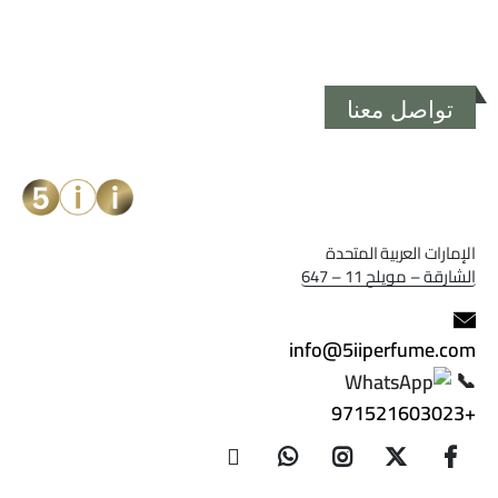
تواصل معنا
الإمارات العربية المتحدة
الشارقة – مويلح 11 – 647
info@5iiperfume.com
📞
+971521603023