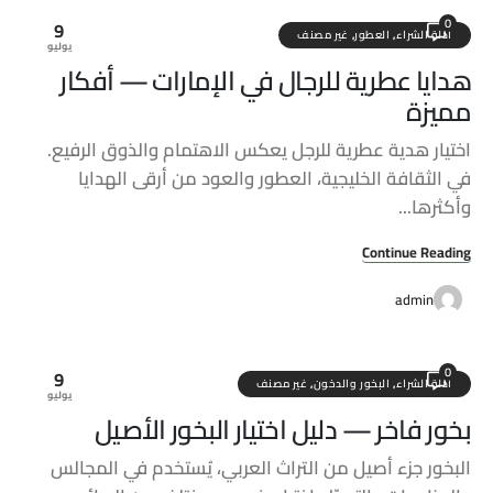
0
9
أدلة الشراء
,
العطور
,
غير مصنف
يوليو
هدايا عطرية للرجال في الإمارات — أفكار
مميزة
اختيار هدية عطرية للرجل يعكس الاهتمام والذوق الرفيع.
في الثقافة الخليجية، العطور والعود من أرقى الهدايا
وأكثرها...
Continue Reading
admin
0
9
أدلة الشراء
,
البخور والدخون
,
غير مصنف
يوليو
بخور فاخر — دليل اختيار البخور الأصيل
البخور جزء أصيل من التراث العربي، يُستخدم في المجالس