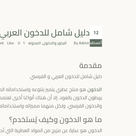
دليل شامل للدخون العربي
12
أغسطس
Admin
By
البخور والدخون
,
المدونه
1 Comment
0
Like:
مقدمة
دليل شامل للدخون العربي و الفرنسي
الدخون
هو منتج عطري يتميز بتنوعه واستخداماته المت
يربطون الدخون بالعود، إلا أن هناك أنواعًا أخرى تعتم
والدخون الفرنسي، ولكل منهما مميزاته واستخداماته ا
ما هو الدخون وكيف يُستخدم؟
الدخون هو عبارة عن مزيج من المواد العطرية التي تُ