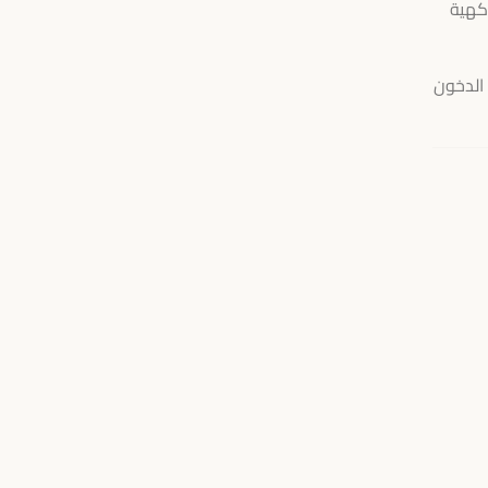
اكهية
 الدخون