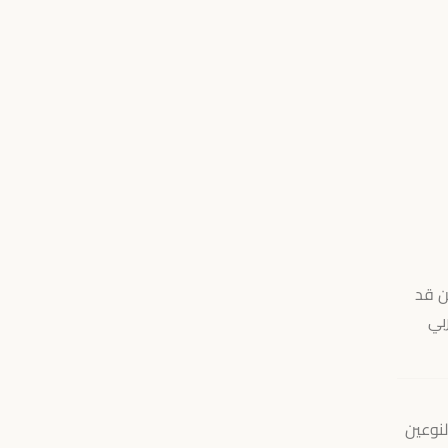
ن قد
ربي
لنوعين