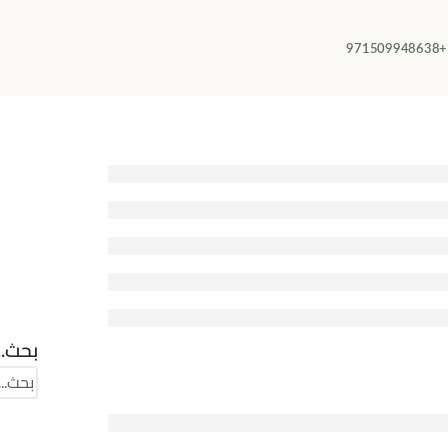
+971509948638
بحث...