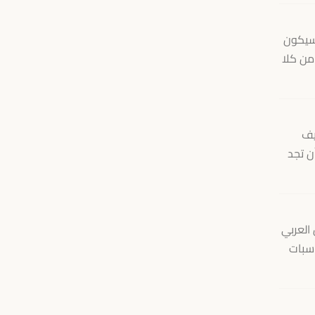
 سيكون
 من كلا
يف
ن تجد
 العربي
اسبات